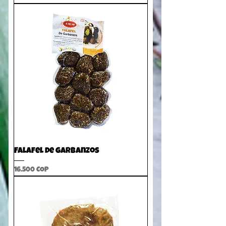
Falafel de garbanzos
Precio
16.500 COP