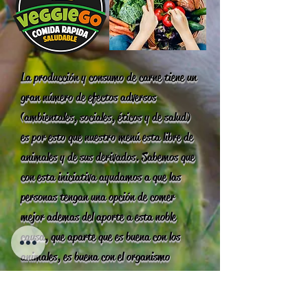
La producción y consumo de carne tiene un
gran número de efectos adversos
(ambientales, sociales, éticos y de salud)
es por esto que nuestro menú esta libre de
animales y de sus derivados.
Sabemos que
con esta iniciativa ayudamos a que las
personas tengan una opción de comer
mejor ademas del aporte a esta noble
causa, que aparte que es buena con los
animales, es buena con el organismo
humano, también es buena con el planeta y
se aporta a la construcción de sociedad