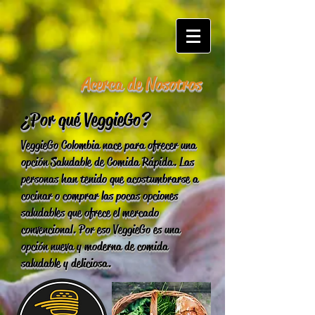
Acerca de Nosotros
¿Por qué VeggieGo ?
VeggieGo Colombia nace para ofrecer una
opción Saludable de Comida Rápida. Las
personas han tenido que acostumbrarse a
cocinar o comprar las pocas opciones
saludables que ofrece el mercado
convencional. Por eso VeggieGo es una
opción nueva y moderna de comida
saludable y deliciosa.